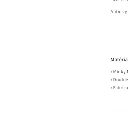
Autres 
Matéri
• Minky 
• Doublé
• Fabric