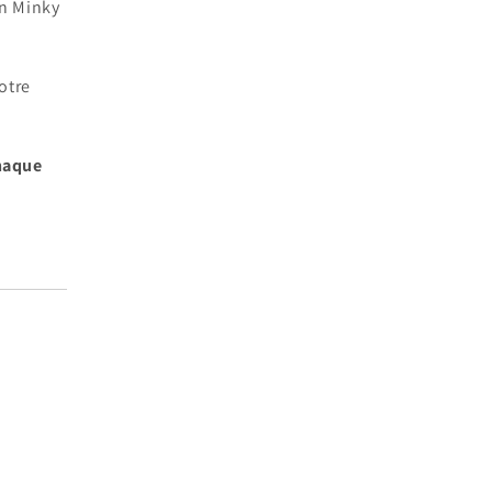
en Minky
votre
chaque