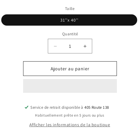
Taille
31''x 40''
Quantité
Réduire
Augmenter
la
la
quantité
quantité
de
de
Ajouter au panier
Couverture
Couverture
doudou
doudou
en
en
Minky
Minky
doublée
doublée
Service de retrait disponible à
-
-
405 Route 138
Motif
Motif
Habituellement prête en 5 jours ou plus
Afficher les informations de la boutique