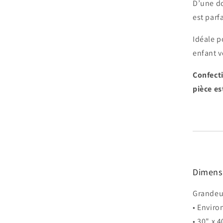
D’une do
est parf
Idéale p
enfant v
Confect
pièce es
Dimens
Grandeur
• Enviro
• 30" x 4