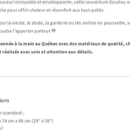
uceur incroyable et enveloppante, cette couverture doudou 
aite pour offrir chaleur et réconfort aux tout-petits.
our la sieste, le dodo, la garderie ou les sorties en poussette, 
oudra l’apporter partout 💚
ionnée à la main au Québec avec des matériaux de qualité, 
t réalisée avec soin et attention aux détails.
ions
 standard :
n 74 cm x 99 cm (29" x 39")
0"