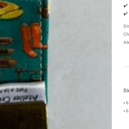
✔️
✔️
Di
Ch
At
Di
• 
• 