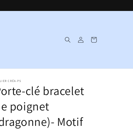
Connexion
Panier
LIER CRÉA-PS
orte-clé bracelet
e poignet
dragonne)- Motif