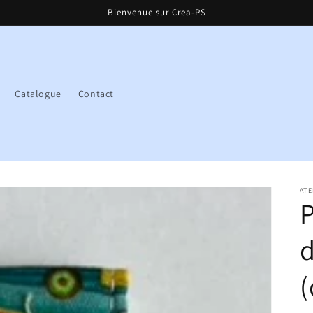
Bienvenue sur Crea-PS
Catalogue
Contact
ATE
P
d
(