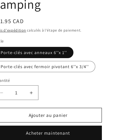
camping
ix
1.95 CAD
bituel
is d'expédition
calculés à l'étape de paiement.
lle
Porte-clés avec anneaux 6''x 1''
Porte-clés avec fermoir pivotant 6''x 3/4''
ntité
Réduire
Augmenter
la
la
quantité
quantité
de
de
Ajouter au panier
Porte-
Porte-
clé
clé
Acheter maintenant
bracelet
bracelet