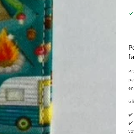
P
f
Pr
pe
en
Gl
✔️
✔️
vo