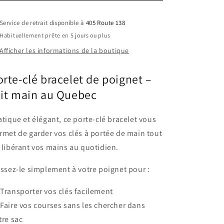
de
de
poignet
poignet
(dragonne)-
(dragonne)-
Service de retrait disponible à
405 Route 138
Motif
Motif
Habituellement prête en 5 jours ou plus
camping
camping
Afficher les informations de la boutique
orte-clé bracelet de poignet –
ait main au Quebec
atique et élégant, ce porte-clé bracelet vous
rmet de garder vos clés à portée de main tout
 libérant vos mains au quotidien.
issez-le simplement à votre poignet pour :
 Transporter vos clés facilement
 Faire vos courses sans les chercher dans
tre sac