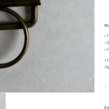
Ma
• 
• 
• 
Le
lé
En