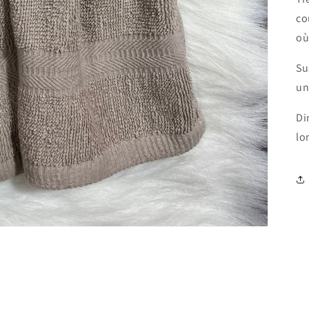
co
où
Su
un
Di
lo