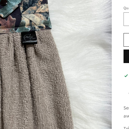
Qua
Se
av
Tr