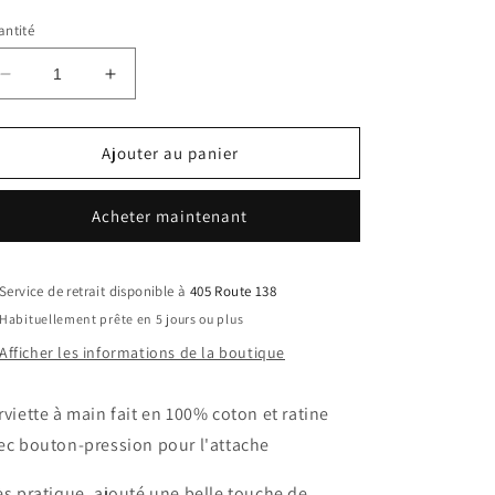
ntité
Réduire
Augmenter
la
la
quantité
quantité
de
de
Ajouter au panier
Serviette
Serviette
à
à
Acheter maintenant
main
main
beige
beige
FEUILLAGE
FEUILLAGE
Service de retrait disponible à
405 Route 138
Habituellement prête en 5 jours ou plus
Afficher les informations de la boutique
rviette à main fait en 100% coton et ratine
ec bouton-pression pour l'attache
ès pratique, ajouté une belle touche de